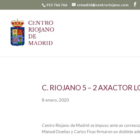
915 766 766
crmadrid@centroriojano.com
C. RIOJANO 5 – 2 AXACTOR 
8 enero, 2020
Centro Riojano de Madrid se impuso ante un correoso 
Manuel Dueñas y Carlos Fisac firmaron un doblete ademá