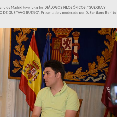
ojano de Madrid tuvo lugar los
DIÁLOGOS FILOSÓFICOS. “GUERRA Y
CO DE GUSTAVO BUENO”
. Presentado y moderado por
D. Santiago Benito