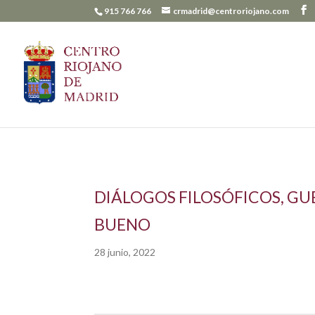
915 766 766
crmadrid@centroriojano.com
DIÁLOGOS FILOSÓFICOS, GU
BUENO
28 junio, 2022