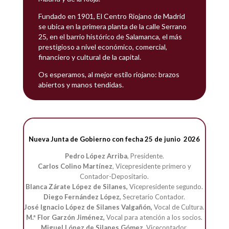
Fundado en 1901, El Centro Riojano de Madrid
se ubica en la primera planta de la calle Serrano
25, en el barrio histórico de Salamanca, el más
prestigioso a nivel económico, comercial,
financiero y cultural de la capital.
Os esperamos, al mejor estilo riojano: brazos
abiertos y manos tendidas.
Nueva
Junta de Gobierno con fecha 25 de junio 2026
Pedro López Arriba
,
Presidente.
Carlos Colino Martínez
, Vicepresidente primero y
Contador-Depositario.
Blanca Zárate López de Silanes,
Vicepresidente segundo.
Diego Fernández López,
Secretario Contador.
José Ignacio López de Silanes Valgañón,
Vocal de Cultura
.
M.ª Flor Garzón Jiménez,
Vocal para atención a los socios.
Miguel López de Silanes Gómez
, Vicecontador.