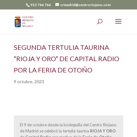
915 766 766
crmadrid@centroriojano.com
SEGUNDA TERTULIA TAURINA
“RIOJA Y ORO” DE CAPITAL RADIO
POR LA FERIA DE OTOÑO
9 octubre, 2023
El 9 de octubre desde la bodeguilla del Centro Riojano
de Madrid se celebró la tertulia taurina
RIOJA Y ORO
de
Capital Radio
con motivo de la
Feria de Otoño
.