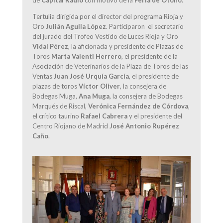
Tertulia dirigida por el director del programa Rioja y
Oro
Julián Agulla López
. Participaron
el secretario
del jurado del Trofeo Vestido de Luces Rioja y Oro
Vidal Pérez
, la aficionada y presidente de Plazas de
Toros
Marta Valenti Herrero
, el presidente de la
Asociación de Veterinarios de la Plaza de Toros de las
Ventas
Juan José Urquía García
, el presidente de
plazas de toros
Víctor Oliver
, la consejera de
Bodegas Muga,
Ana Muga
, la consejera de Bodegas
Marqués de Riscal,
Verónica Fernández de Córdova
,
el crítico taurino
Rafael Cabrera
y el presidente del
Centro Riojano de Madrid
José Antonio Rupérez
Caño
.