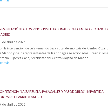
eer más
RESENTACIÓN DE LOS VINOS INSTITUCIONALES DEL CENTRO RIOJANO D
ADRID
8 de abril de 2026
on la intervención de Luis Fernando Leza vocal de enología del Centro Riojan
e Madrid y de los representantes de las bodegas seleccionadas. Preside: Jos
ntonio Rupérez Caño, presidente del Centro Riojano de Madrid
eer más
ONFERENCIA “LA ZARZUELA: PASACALLES Y PASODOBLES”. IMPARTIDA
OR RAFAEL PARRILLA ANDREU
7 de abril de 2026