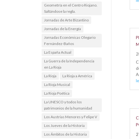
l
Geometría en el Centro Riojano.
Saltándose la regla.
Jornadas de Arte Bizantino
Jornadas de la Energía
P
Jornadas Económicas Olegario
Fernández-Baños
M
La España Actual
2
La Guerra de la Independencia
C
en La Rioja
d
A
La Rioja
La Rioja a América
l
La Rioja Musical
La Rioja Poética
La UNESCO y todos los
patrimonios de la humanidad
Los Austrias Menores y Felipe V
C
P
Los Jueves de la Historia
2
Los Ámbitos de la Historia