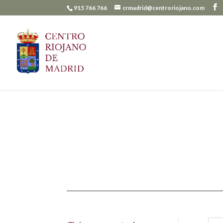
915 766 766
crmadrid@centroriojano.com