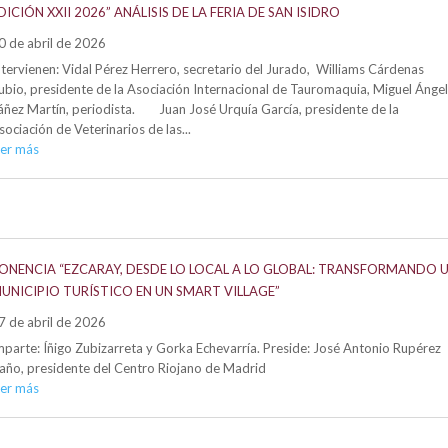
DICIÓN XXII 2026” ANÁLISIS DE LA FERIA DE SAN ISIDRO
0 de abril de 2026
ntervienen: Vidal Pérez Herrero, secretario del Jurado, Williams Cárdenas
ubio, presidente de la Asociación Internacional de Tauromaquia, Miguel Ángel
áñez Martín, periodista. Juan José Urquía García, presidente de la
sociación de Veterinarios de las...
eer más
ONENCIA “EZCARAY, DESDE LO LOCAL A LO GLOBAL: TRANSFORMANDO 
UNICIPIO TURÍSTICO EN UN SMART VILLAGE”
7 de abril de 2026
mparte: Íñigo Zubizarreta y Gorka Echevarría. Preside: José Antonio Rupérez
año, presidente del Centro Riojano de Madrid
eer más