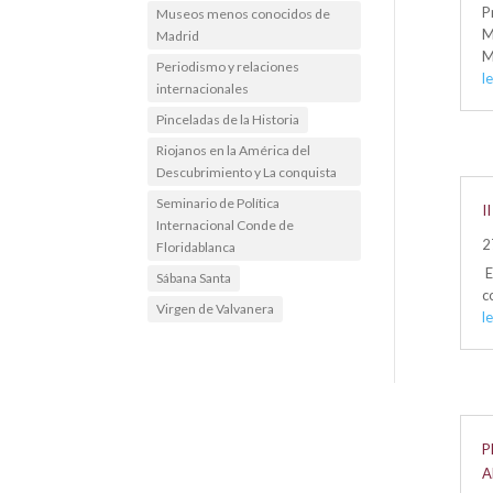
P
Museos menos conocidos de
M
Madrid
M
Periodismo y relaciones
l
internacionales
Pinceladas de la Historia
Riojanos en la América del
Descubrimiento y La conquista
Seminario de Política
I
Internacional Conde de
2
Floridablanca
E
Sábana Santa
c
Virgen de Valvanera
l
P
A