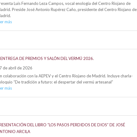
resenta Luis Fernando Leza Campos, vocal enología del Centro Riojano de
adrid. Preside José Antonio Rupérez Caño, presidente del Centro Riojano de
adrid.
eer más
I ENTREGA DE PREMIOS Y SALÓN DEL VERMÚ 2026.
7 de abril de 2026
n colaboración con la AEPEV y el Centro Riojano de Madrid. Incluye charla-
oloquio “De tradición a futuro: el despertar del vermú artesanal”
eer más
RESENTACIÓN DEL LIBRO “LOS PASOS PERDIDOS DE DIOS” DE JOSÉ
NTONIO ARCILA