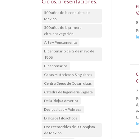
Ciclos, presentaciones.
P
500 años de la conquista de
V
México
8
500 años de la primera
P
circunnavegación
l
Arte y Pensamiento
Bicentenario del 2 de mayo de
1808
Bicentenarios
C
Casas Históricas y Singulares
C
Centro Diego de Covarrubias
7
Cátedra de Ingeniería Sagasta
P
De la Rioja a América
A
Desigualdad y Pobreza
v
C
Diálogos Filosóficos
l
Dos Efemérides de la Conqista
de México