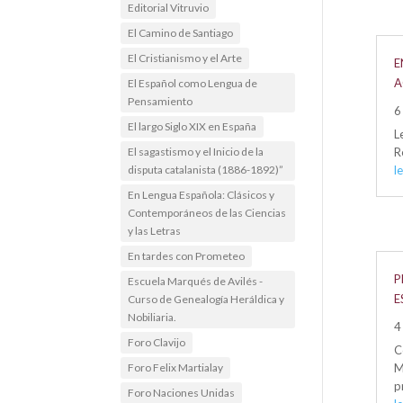
Editorial Vitruvio
El Camino de Santiago
El Cristianismo y el Arte
E
A
El Español como Lengua de
Pensamiento
6
El largo Siglo XIX en España
L
El sagastismo y el Inicio de la
R
disputa catalanista (1886-1892)”
l
En Lengua Española: Clásicos y
Contemporáneos de las Ciencias
y las Letras
En tardes con Prometeo
P
Escuela Marqués de Avilés -
E
Curso de Genealogía Heráldica y
Nobiliaria.
4
Foro Clavijo
C
M
Foro Felix Martialay
p
Foro Naciones Unidas