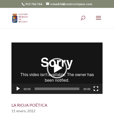
915 766 766
crmadrid@centroriojano.com
Reproductor
de
vídeo
00:00
00:00
LA RIOJA POÉTICA
11 enero, 2012