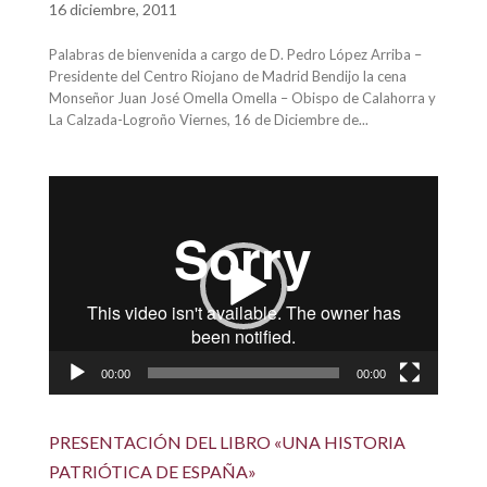
16 diciembre, 2011
Palabras de bienvenida a cargo de D. Pedro López Arriba –
Presidente del Centro Riojano de Madrid Bendijo la cena
Monseñor Juan José Omella Omella – Obispo de Calahorra y
La Calzada-Logroño Viernes, 16 de Diciembre de...
Reproductor
de
vídeo
00:00
00:00
PRESENTACIÓN DEL LIBRO «UNA HISTORIA
PATRIÓTICA DE ESPAÑA»