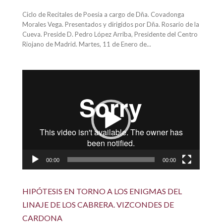
Ciclo de Recitales de Poesía a cargo de Dña. Covadonga
Morales Vega. Presentados y dirigidos por Dña. Rosario de la
Cueva. Preside D. Pedro López Arriba, Presidente del Centro
Riojano de Madrid. Martes, 11 de Enero de...
Reproductor
de
vídeo
00:00
00:00
HIPÓTESIS EN TORNO A LOS ENIGMAS DEL
LINAJE DE LOS CABRERA. VIZCONDES DE
CARDONA