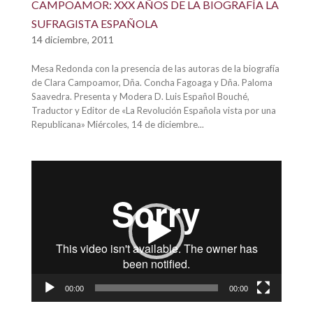
CAMPOAMOR: XXX AÑOS DE LA BIOGRAFÍA LA
SUFRAGISTA ESPAÑOLA
14 diciembre, 2011
Mesa Redonda con la presencia de las autoras de la biografía
de Clara Campoamor, Dña. Concha Fagoaga y Dña. Paloma
Saavedra. Presenta y Modera D. Luis Español Bouché,
Traductor y Editor de «La Revolución Española vista por una
Republicana» Miércoles, 14 de diciembre...
Reproductor
de
vídeo
00:00
00:00