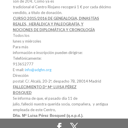
son de 20 €. Como ya es
tradicional el Centro Riojano recogerá 1 € por cada décimo
vendido, a título de donación.
CURSO 2015/2016 DE GENEALOGIA, DINASTÍAS
REALES, HERÁLDICA Y PALEOGRAFÍA, Y
NOCIONES DE DIPLOMÁTICA Y CRONOLOGÍA
Todos los
lunes y miércoles
Para más
información e inscripción pueden dirigirse:
Telefónicamente:
913652777
E-mail:
info@adghn.org
Dirección
postal: C/. Alcalá, 20-2º, despacho 7B, 28014 Madrid
FALLECIMIENTO Dª Mª LUISA PÉREZ
BOSQUED
Se informa de que, el pasado día 11 de
julio, falleció nuestra querida socia, compañera, y antigua
empleada de este Centro,
Dña. Mª Luisa Pérez Bosqued (q.e.p.d.).