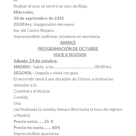
Al
finalizar el acto se servirá un vino de Rioja.
Miércoles,
30 de septiembre de 2015
20:30 hrs.
Inauguración del nuevo
bar del Centro Riojano.
Imprescindible confirmar asistencia en secretaría.
AVANCE
PROGRAMACIÓN DE OCTUBRE
VIAJE A SEGOVIA
Sábado, 24 de ootubre.
MADRID
.- Salida a las………………………………………09:00 hrs.
SEGOVIA.
– Llegada y visita con guía.
El recorrido tendrá una duración de 3 horas, e incluye las
entradas a la
Catedral y el Alcázar.
Comida.
Una
vez finalizada la comida, tiempo libre hasta la hora de regreso
a Madrid.
Precio socio…… 55 €
Precio no socio…….. 60 €
Imprescindible apuntarse