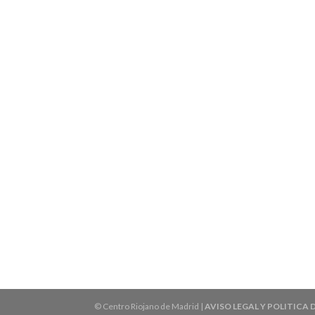
© Centro Riojano de Madrid |
AVISO LEGAL Y POLITICA 