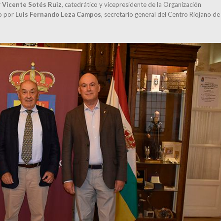
r
Vicente Sotés Ruiz
, catedrático y vicepresidente de la Organización
do por
Luis Fernando Leza Campos
, secretario general del Centro Riojano de