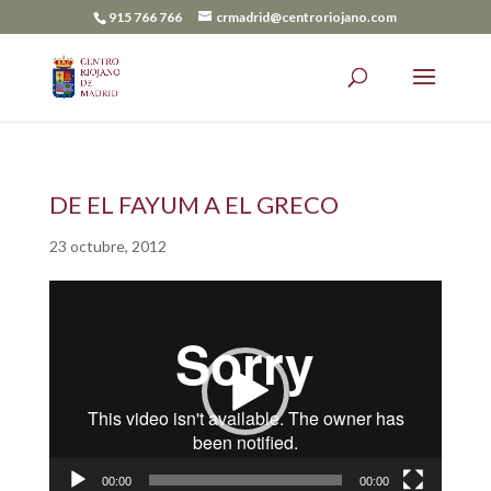
915 766 766
crmadrid@centroriojano.com
DE EL FAYUM A EL GRECO
23 octubre, 2012
Reproductor
de
vídeo
00:00
00:00