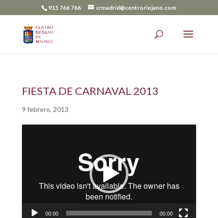
915 766 766
crmadrid@centroriojano.com
FIESTA DE CARNAVAL 2013
9 febrero, 2013
Reproductor
de
vídeo
00:00
00:00