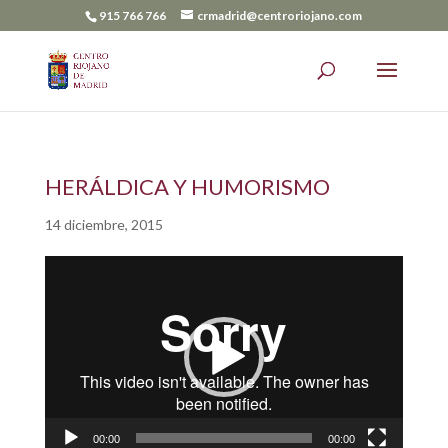
915 766 766
crmadrid@centroriojano.com
HERÁLDICA Y HUMORISMO
14 diciembre, 2015
Reproductor
de
vídeo
00:00
00:00