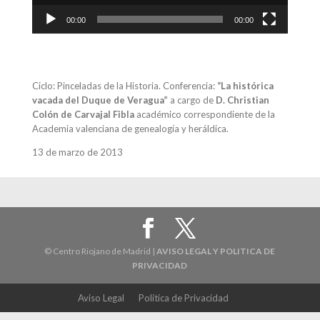
00:00
00:00
Ciclo: Pinceladas de la Historia. Conferencia:
“La histórica
vacada del Duque de Veragua”
a cargo de
D. Christian
Colón de Carvajal Fibla
académico correspondiente de la
Academia valenciana de genealogía y heráldica.
13 de marzo de 2013
© Centro Riojano de Madrid |
AVISO LEGAL Y POLITICA DE
PRIVACIDAD
Aviso Legal
Política de Privacidad