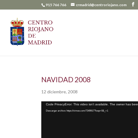
915 766 766
crmadrid@centroriojano.com
NAVIDAD 2008
12 diciembre, 2008
Reproductor
Code PrivacyError: This video isn't available. The owner has been
de
Descargar archivo: https://vimeo.com/7349917?loop=0&_=1
vídeo