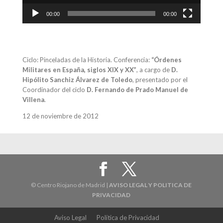
00:00
00:00
Ciclo: Pinceladas de la Historia. Conferencia:
“Órdenes
Militares en España, siglos XIX y XX”
, a cargo de
D.
Hipólito Sanchiz Álvarez de Toledo
, presentado por el
Coordinador del ciclo
D. Fernando de Prado Manuel de
Villena
.
12 de noviembre de 2012
© Centro Riojano de Madrid |
AVISO LEGAL Y POLITICA DE
PRIVACIDAD
Aviso Legal
Política de Privacidad