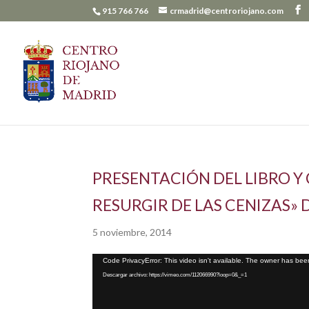
915 766 766
crmadrid@centroriojano.com
PRESENTACIÓN DEL LIBRO Y
RESURGIR DE LAS CENIZAS» 
5 noviembre, 2014
Reproductor
Code PrivacyError: This video isn't available. The owner has been
de
Descargar archivo: https://vimeo.com/112066990?loop=0&_=1
vídeo