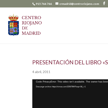
915 766 766
crmadrid@centroriojano.com
PRESENTACIÓN DEL LIBRO «
4 abril, 2011
Reproductor
Code PrivacyError: This video isn't available. The owner has been
de
Descargar archivo: https://vimeo.com/22567994?loop=0&_=1
vídeo