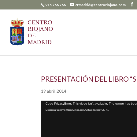
915 766 766
crmadrid@centroriojano.com
PRESENTACIÓN DEL LIBRO “S
19 abril, 2014
Reproductor
Code PrivacyError: This video isn't available. The owner has been
de
Descargar archivo: https://vimeo.com/42338945?loop=0&_=1
vídeo