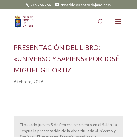
915 766 766
crmadrid@centroriojano.com
PRESENTACIÓN DEL LIBRO:
«UNIVERSO Y SAPIENS» POR JOSÉ
MIGUEL GIL ORTIZ
6 febrero, 2026
El pasado jueves 5 de febrero se celebró en el Salón La
Lengua la presentación de la obra titulada «Universo y
Sapiens». El encuentro literario contó con la