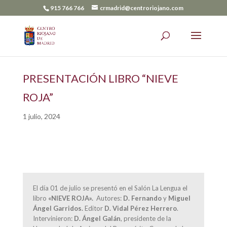
915 766 766
crmadrid@centroriojano.com
PRESENTACIÓN LIBRO “NIEVE
ROJA”
1 julio, 2024
El día 01 de julio se presentó en el Salón La Lengua el
libro
«NIEVE ROJA».
Autores:
D. Fernando
y
Miguel
Ángel Garridos.
Editor
D. Vidal Pérez Herrero
.
Intervinieron:
D. Ángel Galán
, presidente de la