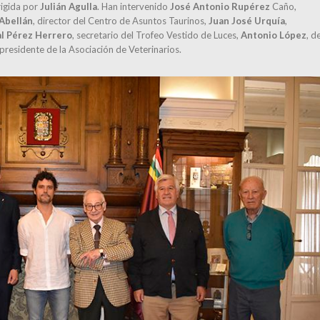
rigida por
Julián Agulla
. Han intervenido
José Antonio Rupérez
Caño,
Abellán
, director del Centro de Asuntos Taurinos,
Juan José Urquía
,
al Pérez Herrero
, secretario del Trofeo Vestido de Luces,
Antonio López
, d
 presidente de la Asociación de Veterinarios.