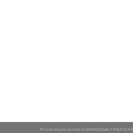
© Centro Riojano de Madrid |
AVISO LEGAL Y POLITICA 