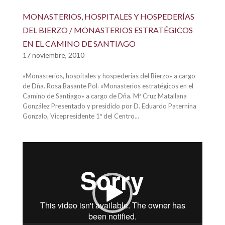
MONASTERIOS, HOSPITALES Y HOSPEDERÍAS
DEL BIERZO / MONASTERIOS ESTRATÉGICOS
EN EL CAMINO DE SANTIAGO
17 noviembre, 2010
«Monasterios, hospitales y hospederias del Bierzo» a cargo
de Dña. Rosa Basante Pol. «Monasterios estratégicos en el
Camino de Santiago» a cargo de Dña. Mª Cruz Matallana
González Presentado y presidido por D. Eduardo Paternina
Gonzalo, Vicepresidente 1º del Centro...
Reproductor
de
vídeo