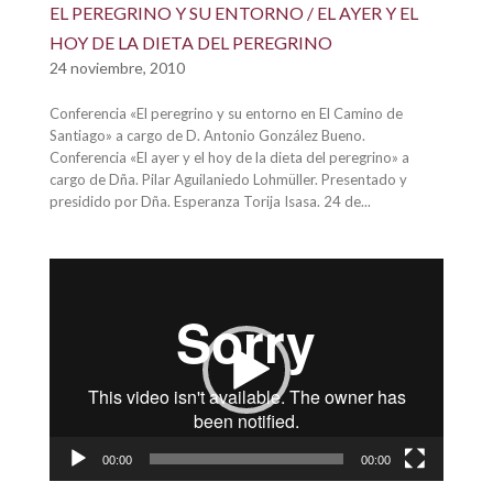
EL PEREGRINO Y SU ENTORNO / EL AYER Y EL
HOY DE LA DIETA DEL PEREGRINO
24 noviembre, 2010
Conferencia «El peregrino y su entorno en El Camino de
Santiago» a cargo de D. Antonio González Bueno.
Conferencia «El ayer y el hoy de la dieta del peregrino» a
cargo de Dña. Pilar Aguilaniedo Lohmüller. Presentado y
presidido por Dña. Esperanza Torija Isasa. 24 de...
Reproductor
de
vídeo
00:00
00:00