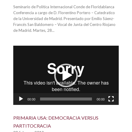
Seminario de Política Internacional Conde de Floridablanca
Conferencia a cargo de D. Florentino Portero – Catedratico
de la Universidad de Madrid. Presentado por Emilio Sáenz-
Francés San Baldomero – Vocal de Junta del Centro Riojano
de Madrid. Martes, 28...
Reproductor
de
vídeo
00:00
00:00
PRIMARIA USA: DEMOCRACIA VERSUS
PARTITOCRACIA