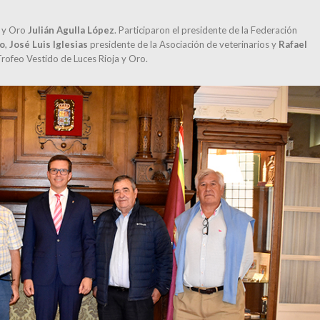
a y Oro
Julián Agulla López
. Participaron el presidente de la Federación
do
,
José Luis Iglesias
presidente de la Asociación de veterinarios y
Rafael
Trofeo Vestido de Luces Rioja y Oro.