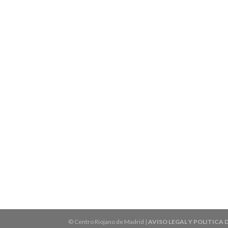
© Centro Riojano de Madrid |
AVISO LEGAL Y POLITICA 