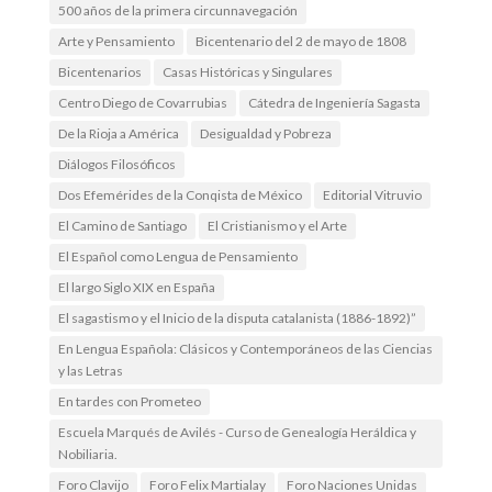
500 años de la primera circunnavegación
Arte y Pensamiento
Bicentenario del 2 de mayo de 1808
Bicentenarios
Casas Históricas y Singulares
Centro Diego de Covarrubias
Cátedra de Ingeniería Sagasta
De la Rioja a América
Desigualdad y Pobreza
Diálogos Filosóficos
Dos Efemérides de la Conqista de México
Editorial Vitruvio
El Camino de Santiago
El Cristianismo y el Arte
El Español como Lengua de Pensamiento
El largo Siglo XIX en España
El sagastismo y el Inicio de la disputa catalanista (1886-1892)”
En Lengua Española: Clásicos y Contemporáneos de las Ciencias
y las Letras
En tardes con Prometeo
Escuela Marqués de Avilés - Curso de Genealogía Heráldica y
Nobiliaria.
Foro Clavijo
Foro Felix Martialay
Foro Naciones Unidas