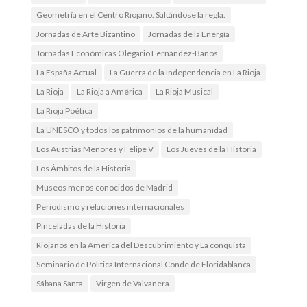
Geometría en el Centro Riojano. Saltándose la regla.
Jornadas de Arte Bizantino
Jornadas de la Energía
Jornadas Económicas Olegario Fernández-Baños
La España Actual
La Guerra de la Independencia en La Rioja
La Rioja
La Rioja a América
La Rioja Musical
La Rioja Poética
La UNESCO y todos los patrimonios de la humanidad
Los Austrias Menores y Felipe V
Los Jueves de la Historia
Los Ámbitos de la Historia
Museos menos conocidos de Madrid
Periodismo y relaciones internacionales
Pinceladas de la Historia
Riojanos en la América del Descubrimiento y La conquista
Seminario de Política Internacional Conde de Floridablanca
Sábana Santa
Virgen de Valvanera