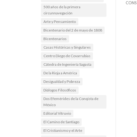
CONS
500 años de la primera
circunnavegación
Arte y Pensamiento
Bicentenario del 2 de mayo de 1808
Bicentenarios
Casas Históricas y Singulares
Centro Diego de Covarrubias
Cátedra de Ingeniería Sagasta
De la Rioja a América
Desigualdad y Pobreza
Diálogos Filosóficos
Dos Efemérides de la Conqista de
México
Editorial Vitruvio
El Camino de Santiago
El Cristianismo y el Arte