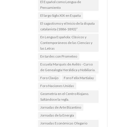
El Español como Lengua de
Pensamiento
El largo Siglo XIX en España
El sagastismo y el Inicio de la disputa
catalanista (1886-1892)”
En Lengua Española: Clásicos y
Contemporáneos de las Ciencias y
las Letras
En tardes con Prometeo
Escuela Marqués de Avilés - Curso
de Genealogía Heráldica y Nobiliaria.
Foro Clavijo
Foro Felix Martialay
Foro Naciones Unidas
Geometría en el Centro Riojano.
Saltándose la regla.
Jornadas de Arte Bizantino
Jornadas de la Energía
Jornadas Económicas Olegario