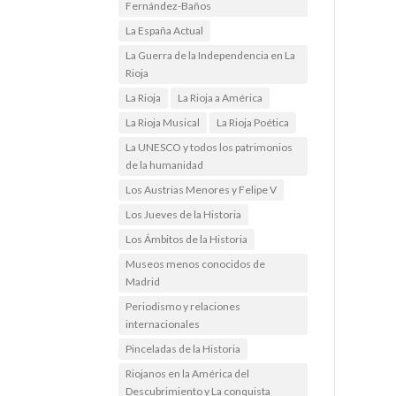
Fernández-Baños
La España Actual
La Guerra de la Independencia en La
Rioja
La Rioja
La Rioja a América
La Rioja Musical
La Rioja Poética
La UNESCO y todos los patrimonios
de la humanidad
Los Austrias Menores y Felipe V
Los Jueves de la Historia
Los Ámbitos de la Historia
Museos menos conocidos de
Madrid
Periodismo y relaciones
internacionales
Pinceladas de la Historia
Riojanos en la América del
Descubrimiento y La conquista