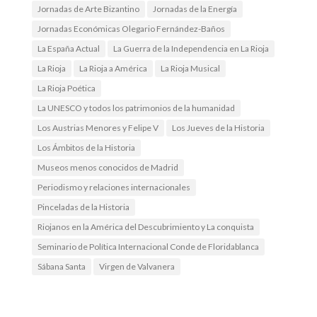
Jornadas de Arte Bizantino
Jornadas de la Energía
Jornadas Económicas Olegario Fernández-Baños
La España Actual
La Guerra de la Independencia en La Rioja
La Rioja
La Rioja a América
La Rioja Musical
La Rioja Poética
La UNESCO y todos los patrimonios de la humanidad
Los Austrias Menores y Felipe V
Los Jueves de la Historia
Los Ámbitos de la Historia
Museos menos conocidos de Madrid
Periodismo y relaciones internacionales
Pinceladas de la Historia
Riojanos en la América del Descubrimiento y La conquista
Seminario de Política Internacional Conde de Floridablanca
Sábana Santa
Virgen de Valvanera