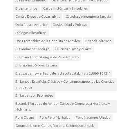
Arte y Pensamiento
Bicentenario del 2 de mayo de 1808
Bicentenarios
Casas Históricas y Singulares
Centro Diego de Covarrubias
Cátedra de Ingeniería Sagasta
De la Rioja a América
Desigualdad y Pobreza
Diálogos Filosóficos
Dos Efemérides de la Conqista de México
Editorial Vitruvio
El Camino de Santiago
El Cristianismo y el Arte
El Español como Lengua de Pensamiento
El largo Siglo XIX en España
El sagastismo y el Inicio de la disputa catalanista (1886-1892)”
En Lengua Española: Clásicos y Contemporáneos de las Ciencias
y las Letras
En tardes con Prometeo
Escuela Marqués de Avilés - Curso de Genealogía Heráldica y
Nobiliaria.
Foro Clavijo
Foro Felix Martialay
Foro Naciones Unidas
Geometría en el Centro Riojano. Saltándose la regla.