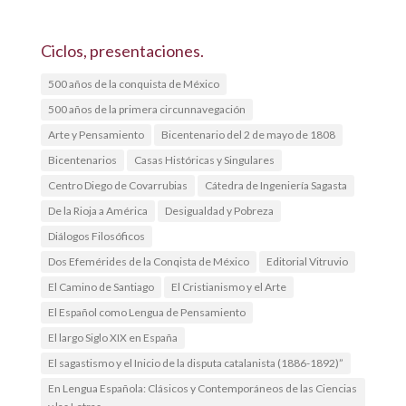
Ciclos, presentaciones.
500 años de la conquista de México
500 años de la primera circunnavegación
Arte y Pensamiento
Bicentenario del 2 de mayo de 1808
Bicentenarios
Casas Históricas y Singulares
Centro Diego de Covarrubias
Cátedra de Ingeniería Sagasta
De la Rioja a América
Desigualdad y Pobreza
Diálogos Filosóficos
Dos Efemérides de la Conqista de México
Editorial Vitruvio
El Camino de Santiago
El Cristianismo y el Arte
El Español como Lengua de Pensamiento
El largo Siglo XIX en España
El sagastismo y el Inicio de la disputa catalanista (1886-1892)”
En Lengua Española: Clásicos y Contemporáneos de las Ciencias