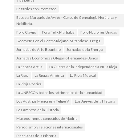
y las Letras
En tardes con Prometeo
Escuela Marqués de Avilés - Curso de Genealogía Heráldica y
Nobiliaria.
Foro Clavijo
Foro Felix Martialay
Foro Naciones Unidas
Geometría en el Centro Riojano. Saltándose la regla.
Jornadas de Arte Bizantino
Jornadas de la Energía
Jornadas Económicas Olegario Fernández-Baños
La España Actual
La Guerra de la Independencia en La Rioja
La Rioja
La Rioja a América
La Rioja Musical
La Rioja Poética
La UNESCO y todos los patrimonios de la humanidad
Los Austrias Menores y Felipe V
Los Jueves de la Historia
Los Ámbitos de la Historia
Museos menos conocidos de Madrid
Periodismo y relaciones internacionales
Pinceladas de la Historia