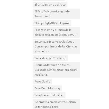
El Cristianismo y el Arte
El Español como Lengua de
Pensamiento
El largo Siglo XIX en España
El sagastismo y el Inicio de la
disputa catalanista (1886-1892)”
En Lengua Española: Clásicos y
Contemporáneos de las Ciencias
y las Letras
En tardes con Prometeo
Escuela Marqués de Avilés -
Curso de Genealogía Heráldica y
Nobiliaria.
Foro Clavijo
Foro Felix Martialay
Foro Naciones Unidas
Geometría en el Centro Riojano.
Saltándose la regla.