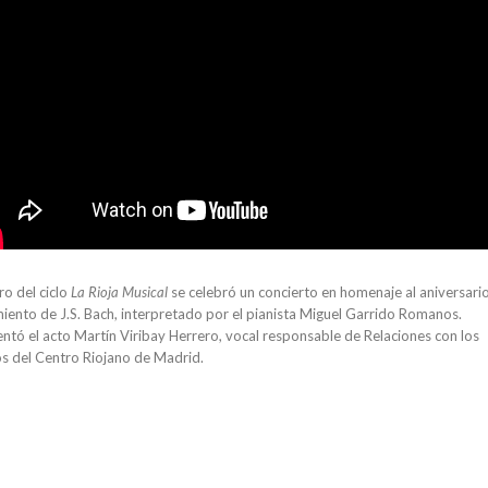
o del ciclo
La Rioja Musical
se celebró un concierto en homenaje al aniversario
iento de J.S. Bach, interpretado por el pianista Miguel Garrido Romanos.
ntó el acto Martín Viribay Herrero, vocal responsable de Relaciones con los
os del Centro Riojano de Madrid.