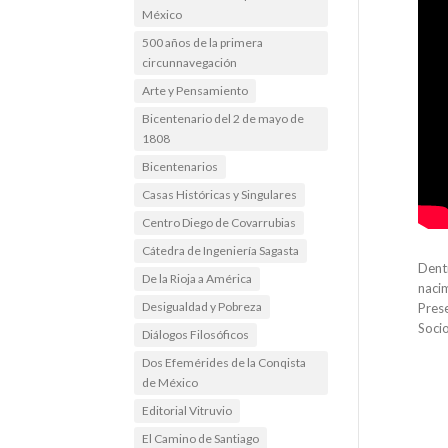
México
500 años de la primera
circunnavegación
Arte y Pensamiento
Bicentenario del 2 de mayo de
1808
Bicentenarios
Casas Históricas y Singulares
Centro Diego de Covarrubias
Cátedra de Ingeniería Sagasta
Dentr
De la Rioja a América
nacim
Desigualdad y Pobreza
Prese
Soci
Diálogos Filosóficos
Dos Efemérides de la Conqista
de México
Editorial Vitruvio
El Camino de Santiago