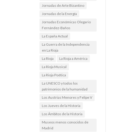
Jornadas de Arte Bizantino
Jornadas de la Energía
Jornadas Económicas Olegario
Fernández-Baños
La España Actual
La Guerra de la Independencia
en La Rioja
La Rioja
La Rioja a América
La Rioja Musical
La Rioja Poética
La UNESCO y todos los
patrimonios de la humanidad
Los Austrias Menores y Felipe V
Los Jueves de la Historia
Los Ámbitos de la Historia
Museos menos conocidos de
Madrid