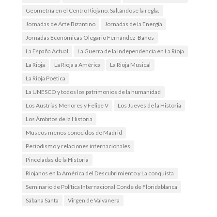
Geometría en el Centro Riojano. Saltándose la regla.
Jornadas de Arte Bizantino
Jornadas de la Energía
Jornadas Económicas Olegario Fernández-Baños
La España Actual
La Guerra de la Independencia en La Rioja
La Rioja
La Rioja a América
La Rioja Musical
La Rioja Poética
La UNESCO y todos los patrimonios de la humanidad
Los Austrias Menores y Felipe V
Los Jueves de la Historia
Los Ámbitos de la Historia
Museos menos conocidos de Madrid
Periodismo y relaciones internacionales
Pinceladas de la Historia
Riojanos en la América del Descubrimiento y La conquista
Seminario de Política Internacional Conde de Floridablanca
Sábana Santa
Virgen de Valvanera