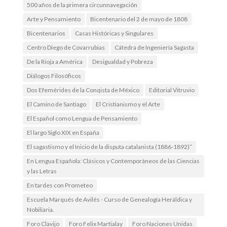
500 años de la primera circunnavegación
Arte y Pensamiento
Bicentenario del 2 de mayo de 1808
Bicentenarios
Casas Históricas y Singulares
Centro Diego de Covarrubias
Cátedra de Ingeniería Sagasta
De la Rioja a América
Desigualdad y Pobreza
Diálogos Filosóficos
Dos Efemérides de la Conqista de México
Editorial Vitruvio
El Camino de Santiago
El Cristianismo y el Arte
El Español como Lengua de Pensamiento
El largo Siglo XIX en España
El sagastismo y el Inicio de la disputa catalanista (1886-1892)”
En Lengua Española: Clásicos y Contemporáneos de las Ciencias
y las Letras
En tardes con Prometeo
Escuela Marqués de Avilés - Curso de Genealogía Heráldica y
Nobiliaria.
Foro Clavijo
Foro Felix Martialay
Foro Naciones Unidas