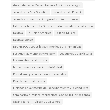
Geometría en el Centro Riojano. Saltándose la regla.
Jornadas de Arte Bizantino
Jornadas de la Energía
Jornadas Económicas Olegario Fernández-Baños
La España Actual
La Guerra de la Independencia en La Rioja
La Rioja
La Rioja a América
La Rioja Musical
La Rioja Poética
La UNESCO y todos los patrimonios de la humanidad
Los Austrias Menores y Felipe V
Los Jueves de la Historia
Los Ámbitos de la Historia
Museos menos conocidos de Madrid
Periodismo y relaciones internacionales
Pinceladas de la Historia
Riojanos en la América del Descubrimiento y La conquista
Seminario de Política Internacional Conde de Floridablanca
Sábana Santa
Virgen de Valvanera