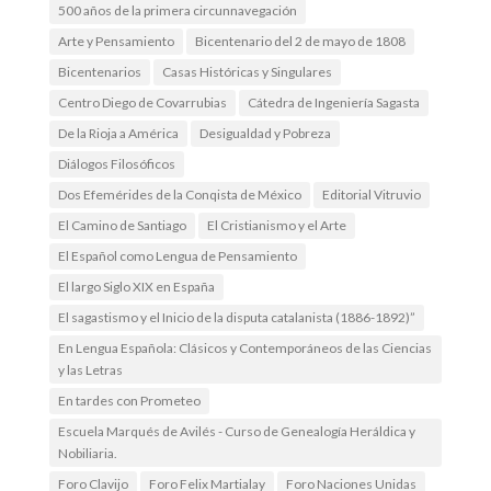
500 años de la primera circunnavegación
Arte y Pensamiento
Bicentenario del 2 de mayo de 1808
Bicentenarios
Casas Históricas y Singulares
Centro Diego de Covarrubias
Cátedra de Ingeniería Sagasta
De la Rioja a América
Desigualdad y Pobreza
Diálogos Filosóficos
Dos Efemérides de la Conqista de México
Editorial Vitruvio
El Camino de Santiago
El Cristianismo y el Arte
El Español como Lengua de Pensamiento
El largo Siglo XIX en España
El sagastismo y el Inicio de la disputa catalanista (1886-1892)”
En Lengua Española: Clásicos y Contemporáneos de las Ciencias
y las Letras
En tardes con Prometeo
Escuela Marqués de Avilés - Curso de Genealogía Heráldica y
Nobiliaria.
Foro Clavijo
Foro Felix Martialay
Foro Naciones Unidas