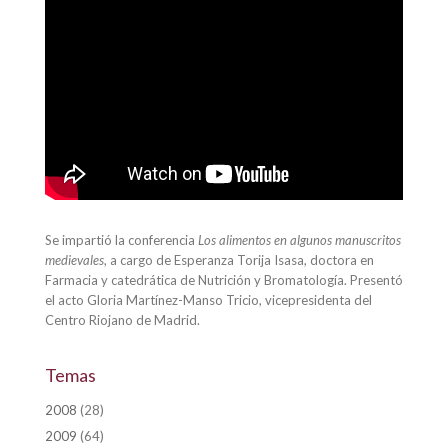
Se impartió la conferencia
Los alimentos en algunos manuscritos
medievales
, a cargo de Esperanza Torija Isasa, doctora en
Farmacia y catedrática de Nutrición y Bromatología. Presentó
el acto Gloria Martínez-Manso Tricio, vicepresidenta del
Centro Riojano de Madrid.
Temas
2008
(28)
2009
(64)