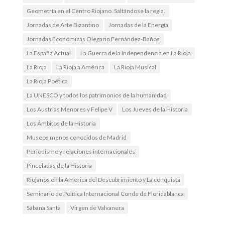
Geometría en el Centro Riojano. Saltándose la regla.
Jornadas de Arte Bizantino
Jornadas de la Energía
Jornadas Económicas Olegario Fernández-Baños
La España Actual
La Guerra de la Independencia en La Rioja
La Rioja
La Rioja a América
La Rioja Musical
La Rioja Poética
La UNESCO y todos los patrimonios de la humanidad
Los Austrias Menores y Felipe V
Los Jueves de la Historia
Los Ámbitos de la Historia
Museos menos conocidos de Madrid
Periodismo y relaciones internacionales
Pinceladas de la Historia
Riojanos en la América del Descubrimiento y La conquista
Seminario de Política Internacional Conde de Floridablanca
Sábana Santa
Virgen de Valvanera