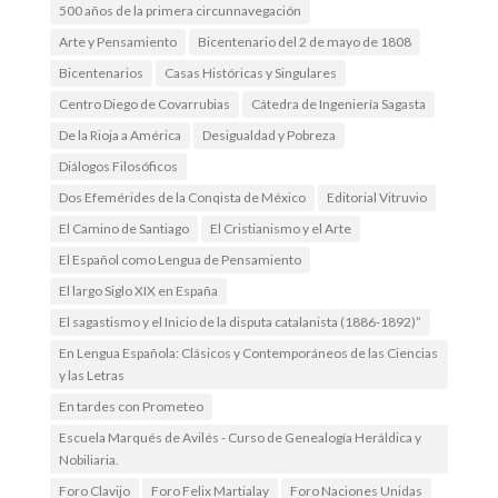
500 años de la primera circunnavegación
Arte y Pensamiento
Bicentenario del 2 de mayo de 1808
Bicentenarios
Casas Históricas y Singulares
Centro Diego de Covarrubias
Cátedra de Ingeniería Sagasta
De la Rioja a América
Desigualdad y Pobreza
Diálogos Filosóficos
Dos Efemérides de la Conqista de México
Editorial Vitruvio
El Camino de Santiago
El Cristianismo y el Arte
El Español como Lengua de Pensamiento
El largo Siglo XIX en España
El sagastismo y el Inicio de la disputa catalanista (1886-1892)”
En Lengua Española: Clásicos y Contemporáneos de las Ciencias
y las Letras
En tardes con Prometeo
Escuela Marqués de Avilés - Curso de Genealogía Heráldica y
Nobiliaria.
Foro Clavijo
Foro Felix Martialay
Foro Naciones Unidas