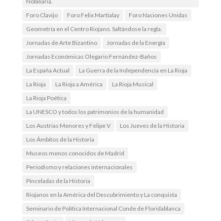
Nobiliaria.
Foro Clavijo
Foro Felix Martialay
Foro Naciones Unidas
Geometría en el Centro Riojano. Saltándose la regla.
Jornadas de Arte Bizantino
Jornadas de la Energía
Jornadas Económicas Olegario Fernández-Baños
La España Actual
La Guerra de la Independencia en La Rioja
La Rioja
La Rioja a América
La Rioja Musical
La Rioja Poética
La UNESCO y todos los patrimonios de la humanidad
Los Austrias Menores y Felipe V
Los Jueves de la Historia
Los Ámbitos de la Historia
Museos menos conocidos de Madrid
Periodismo y relaciones internacionales
Pinceladas de la Historia
Riojanos en la América del Descubrimiento y La conquista
Seminario de Política Internacional Conde de Floridablanca