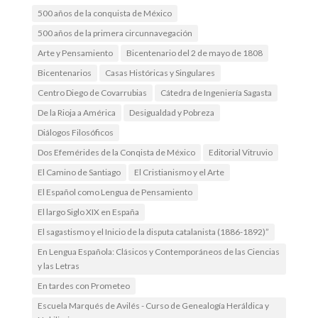
500 años de la conquista de México
500 años de la primera circunnavegación
Arte y Pensamiento
Bicentenario del 2 de mayo de 1808
Bicentenarios
Casas Históricas y Singulares
Centro Diego de Covarrubias
Cátedra de Ingeniería Sagasta
De la Rioja a América
Desigualdad y Pobreza
Diálogos Filosóficos
Dos Efemérides de la Conqista de México
Editorial Vitruvio
El Camino de Santiago
El Cristianismo y el Arte
El Español como Lengua de Pensamiento
El largo Siglo XIX en España
El sagastismo y el Inicio de la disputa catalanista (1886-1892)”
En Lengua Española: Clásicos y Contemporáneos de las Ciencias
y las Letras
En tardes con Prometeo
Escuela Marqués de Avilés - Curso de Genealogía Heráldica y