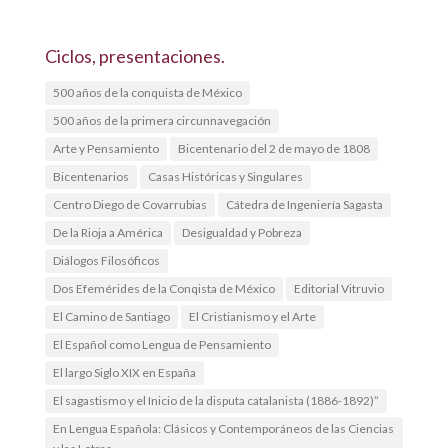
Ciclos, presentaciones.
500 años de la conquista de México
500 años de la primera circunnavegación
Arte y Pensamiento
Bicentenario del 2 de mayo de 1808
Bicentenarios
Casas Históricas y Singulares
Centro Diego de Covarrubias
Cátedra de Ingeniería Sagasta
De la Rioja a América
Desigualdad y Pobreza
Diálogos Filosóficos
Dos Efemérides de la Conqista de México
Editorial Vitruvio
El Camino de Santiago
El Cristianismo y el Arte
El Español como Lengua de Pensamiento
El largo Siglo XIX en España
El sagastismo y el Inicio de la disputa catalanista (1886-1892)”
En Lengua Española: Clásicos y Contemporáneos de las Ciencias