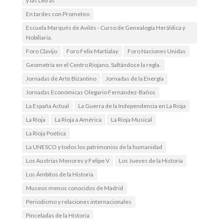
y las Letras
En tardes con Prometeo
Escuela Marqués de Avilés - Curso de Genealogía Heráldica y
Nobiliaria.
Foro Clavijo
Foro Felix Martialay
Foro Naciones Unidas
Geometría en el Centro Riojano. Saltándose la regla.
Jornadas de Arte Bizantino
Jornadas de la Energía
Jornadas Económicas Olegario Fernández-Baños
La España Actual
La Guerra de la Independencia en La Rioja
La Rioja
La Rioja a América
La Rioja Musical
La Rioja Poética
La UNESCO y todos los patrimonios de la humanidad
Los Austrias Menores y Felipe V
Los Jueves de la Historia
Los Ámbitos de la Historia
Museos menos conocidos de Madrid
Periodismo y relaciones internacionales
Pinceladas de la Historia