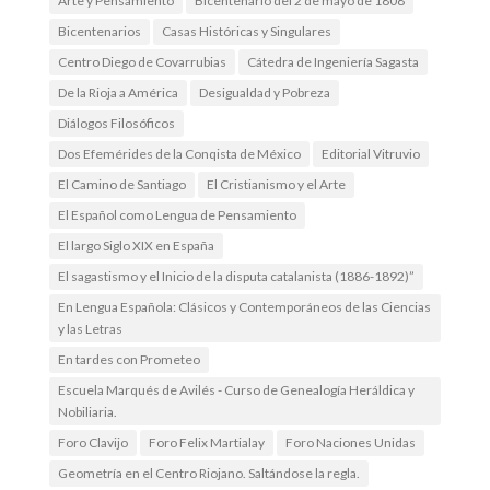
Arte y Pensamiento
Bicentenario del 2 de mayo de 1808
Bicentenarios
Casas Históricas y Singulares
Centro Diego de Covarrubias
Cátedra de Ingeniería Sagasta
De la Rioja a América
Desigualdad y Pobreza
Diálogos Filosóficos
Dos Efemérides de la Conqista de México
Editorial Vitruvio
El Camino de Santiago
El Cristianismo y el Arte
El Español como Lengua de Pensamiento
El largo Siglo XIX en España
El sagastismo y el Inicio de la disputa catalanista (1886-1892)”
En Lengua Española: Clásicos y Contemporáneos de las Ciencias
y las Letras
En tardes con Prometeo
Escuela Marqués de Avilés - Curso de Genealogía Heráldica y
Nobiliaria.
Foro Clavijo
Foro Felix Martialay
Foro Naciones Unidas
Geometría en el Centro Riojano. Saltándose la regla.