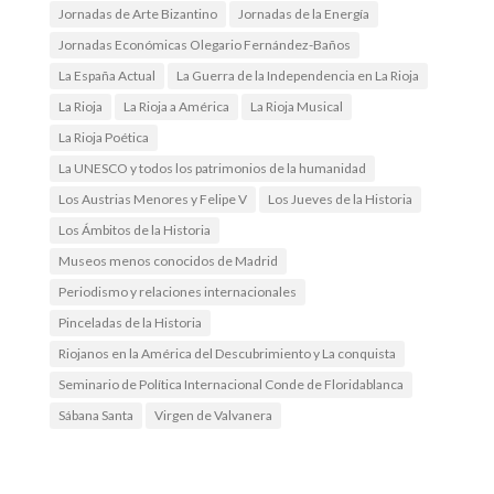
Jornadas de Arte Bizantino
Jornadas de la Energía
Jornadas Económicas Olegario Fernández-Baños
La España Actual
La Guerra de la Independencia en La Rioja
La Rioja
La Rioja a América
La Rioja Musical
La Rioja Poética
La UNESCO y todos los patrimonios de la humanidad
Los Austrias Menores y Felipe V
Los Jueves de la Historia
Los Ámbitos de la Historia
Museos menos conocidos de Madrid
Periodismo y relaciones internacionales
Pinceladas de la Historia
Riojanos en la América del Descubrimiento y La conquista
Seminario de Política Internacional Conde de Floridablanca
Sábana Santa
Virgen de Valvanera