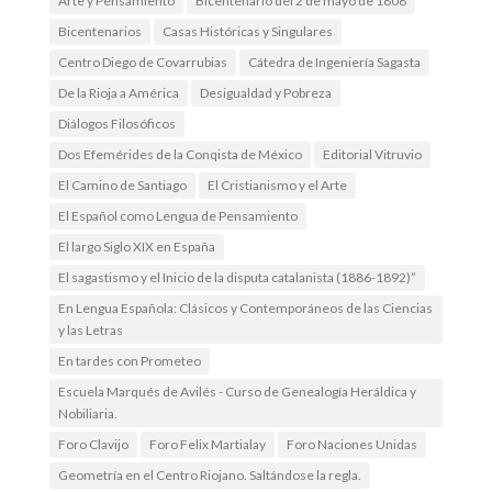
Arte y Pensamiento
Bicentenario del 2 de mayo de 1808
Bicentenarios
Casas Históricas y Singulares
Centro Diego de Covarrubias
Cátedra de Ingeniería Sagasta
De la Rioja a América
Desigualdad y Pobreza
Diálogos Filosóficos
Dos Efemérides de la Conqista de México
Editorial Vitruvio
El Camino de Santiago
El Cristianismo y el Arte
El Español como Lengua de Pensamiento
El largo Siglo XIX en España
El sagastismo y el Inicio de la disputa catalanista (1886-1892)”
En Lengua Española: Clásicos y Contemporáneos de las Ciencias
y las Letras
En tardes con Prometeo
Escuela Marqués de Avilés - Curso de Genealogía Heráldica y
Nobiliaria.
Foro Clavijo
Foro Felix Martialay
Foro Naciones Unidas
Geometría en el Centro Riojano. Saltándose la regla.