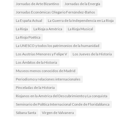
Jornadas de Arte Bizantino
Jornadas de la Energía
Jornadas Económicas Olegario Fernández-Baños
La España Actual
La Guerra de la Independencia en La Rioja
La Rioja
La Rioja a América
La Rioja Musical
La Rioja Poética
La UNESCO y todos los patrimonios de la humanidad
Los Austrias Menores y Felipe V
Los Jueves de la Historia
Los Ámbitos de la Historia
Museos menos conocidos de Madrid
Periodismo y relaciones internacionales
Pinceladas de la Historia
Riojanos en la América del Descubrimiento y La conquista
Seminario de Política Internacional Conde de Floridablanca
Sábana Santa
Virgen de Valvanera