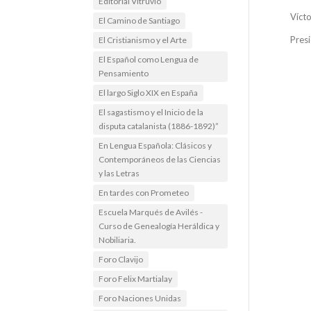
Editorial Vitruvio
Vícto
El Camino de Santiago
Pres
El Cristianismo y el Arte
El Español como Lengua de
Pensamiento
El largo Siglo XIX en España
El sagastismo y el Inicio de la
disputa catalanista (1886-1892)”
En Lengua Española: Clásicos y
Contemporáneos de las Ciencias
y las Letras
En tardes con Prometeo
Escuela Marqués de Avilés -
Curso de Genealogía Heráldica y
Nobiliaria.
Foro Clavijo
Foro Felix Martialay
Foro Naciones Unidas