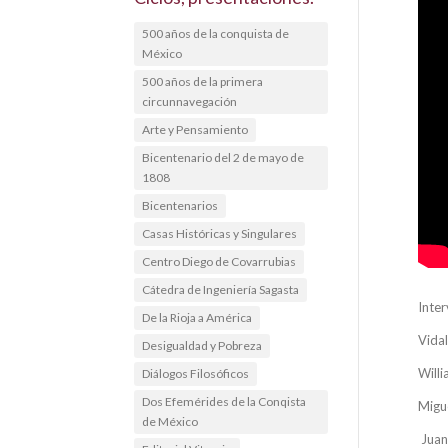
500 años de la conquista de
México
500 años de la primera
circunnavegación
Arte y Pensamiento
Bicentenario del 2 de mayo de
1808
Bicentenarios
Casas Históricas y Singulares
Centro Diego de Covarrubias
Cátedra de Ingeniería Sagasta
Inter
De la Rioja a América
Vidal
Desigualdad y Pobreza
Willi
Diálogos Filosóficos
Dos Efemérides de la Conqista
Migu
de México
Juan 