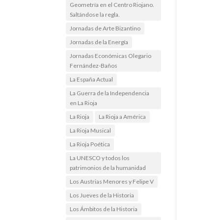
Geometría en el Centro Riojano.
Saltándose la regla.
Jornadas de Arte Bizantino
Jornadas de la Energía
Jornadas Económicas Olegario
Fernández-Baños
La España Actual
La Guerra de la Independencia
en La Rioja
La Rioja
La Rioja a América
La Rioja Musical
La Rioja Poética
La UNESCO y todos los
patrimonios de la humanidad
Los Austrias Menores y Felipe V
Los Jueves de la Historia
Los Ámbitos de la Historia