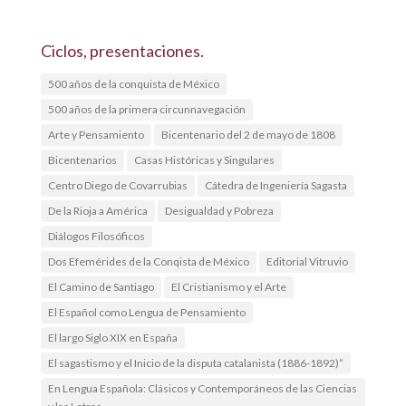
Ciclos, presentaciones.
500 años de la conquista de México
500 años de la primera circunnavegación
Arte y Pensamiento
Bicentenario del 2 de mayo de 1808
Bicentenarios
Casas Históricas y Singulares
Centro Diego de Covarrubias
Cátedra de Ingeniería Sagasta
De la Rioja a América
Desigualdad y Pobreza
Diálogos Filosóficos
Dos Efemérides de la Conqista de México
Editorial Vitruvio
El Camino de Santiago
El Cristianismo y el Arte
El Español como Lengua de Pensamiento
El largo Siglo XIX en España
El sagastismo y el Inicio de la disputa catalanista (1886-1892)”
En Lengua Española: Clásicos y Contemporáneos de las Ciencias