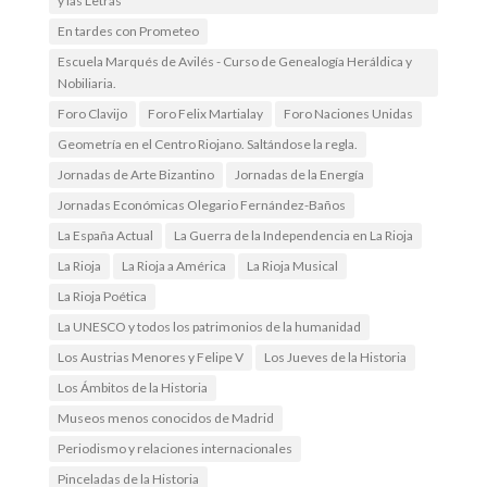
y las Letras
En tardes con Prometeo
Escuela Marqués de Avilés - Curso de Genealogía Heráldica y
Nobiliaria.
Foro Clavijo
Foro Felix Martialay
Foro Naciones Unidas
Geometría en el Centro Riojano. Saltándose la regla.
Jornadas de Arte Bizantino
Jornadas de la Energía
Jornadas Económicas Olegario Fernández-Baños
La España Actual
La Guerra de la Independencia en La Rioja
La Rioja
La Rioja a América
La Rioja Musical
La Rioja Poética
La UNESCO y todos los patrimonios de la humanidad
Los Austrias Menores y Felipe V
Los Jueves de la Historia
Los Ámbitos de la Historia
Museos menos conocidos de Madrid
Periodismo y relaciones internacionales
Pinceladas de la Historia