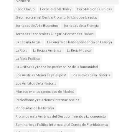
Nobiliaria.
Foro Clavijo
Foro Felix Martialay
Foro Naciones Unidas
Geometría en el Centro Riojano. Saltándose la regla.
Jornadas de Arte Bizantino
Jornadas de la Energía
Jornadas Económicas Olegario Fernández-Baños
La España Actual
La Guerra de la Independencia en La Rioja
La Rioja
La Rioja a América
La Rioja Musical
La Rioja Poética
La UNESCO y todos los patrimonios de la humanidad
Los Austrias Menores y Felipe V
Los Jueves de la Historia
Los Ámbitos de la Historia
Museos menos conocidos de Madrid
Periodismo y relaciones internacionales
Pinceladas de la Historia
Riojanos en la América del Descubrimiento y La conquista
Seminario de Política Internacional Conde de Floridablanca