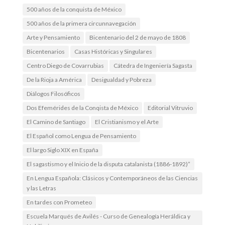
500 años de la conquista de México
500 años de la primera circunnavegación
Arte y Pensamiento
Bicentenario del 2 de mayo de 1808
Bicentenarios
Casas Históricas y Singulares
Centro Diego de Covarrubias
Cátedra de Ingeniería Sagasta
De la Rioja a América
Desigualdad y Pobreza
Diálogos Filosóficos
Dos Efemérides de la Conqista de México
Editorial Vitruvio
El Camino de Santiago
El Cristianismo y el Arte
El Español como Lengua de Pensamiento
El largo Siglo XIX en España
El sagastismo y el Inicio de la disputa catalanista (1886-1892)”
En Lengua Española: Clásicos y Contemporáneos de las Ciencias
y las Letras
En tardes con Prometeo
Escuela Marqués de Avilés - Curso de Genealogía Heráldica y