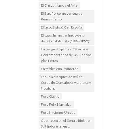
El Cristianismo y el Arte
El Español como Lengua de
Pensamiento
El largo Siglo XIX en España
El sagastismo y el Inicio de la
disputa catalanista (1886-1892)”
En Lengua Española: Clásicos y
Contemporáneos de las Ciencias
y las Letras
En tardes con Prometeo
Escuela Marqués de Avilés -
Curso de Genealogía Heráldica y
Nobiliaria.
Foro Clavijo
Foro Felix Martialay
Foro Naciones Unidas
Geometría en el Centro Riojano.
Saltándose la regla.