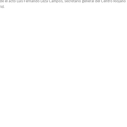
de el acto Luis Fernando Leza Campos, secretario general del Centro Riojano
id.