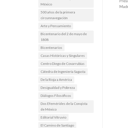
Presi
México
Madr
500 años de la primera
circunnavegación
Arte y Pensamiento
Bicentenario del 2 de mayo de
1808
Bicentenarios
Casas Históricas y Singulares
Centro Diego de Covarrubias
Cátedra de Ingeniería Sagasta
De la Rioja a América
Desigualdad y Pobreza
Diálogos Filosóficos
Dos Efemérides de la Conqista
de México
Editorial Vitruvio
El Camino de Santiago