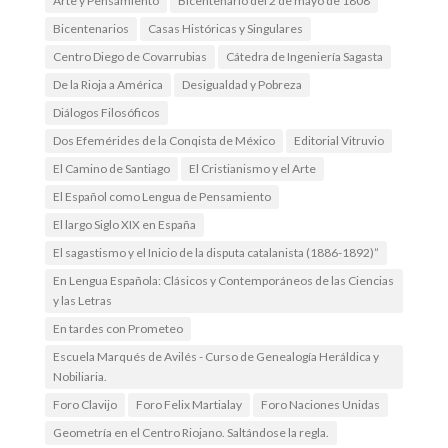
Arte y Pensamiento
Bicentenario del 2 de mayo de 1808
Bicentenarios
Casas Históricas y Singulares
Centro Diego de Covarrubias
Cátedra de Ingeniería Sagasta
De la Rioja a América
Desigualdad y Pobreza
Diálogos Filosóficos
Dos Efemérides de la Conqista de México
Editorial Vitruvio
El Camino de Santiago
El Cristianismo y el Arte
El Español como Lengua de Pensamiento
El largo Siglo XIX en España
El sagastismo y el Inicio de la disputa catalanista (1886-1892)”
En Lengua Española: Clásicos y Contemporáneos de las Ciencias
y las Letras
En tardes con Prometeo
Escuela Marqués de Avilés - Curso de Genealogía Heráldica y
Nobiliaria.
Foro Clavijo
Foro Felix Martialay
Foro Naciones Unidas
Geometría en el Centro Riojano. Saltándose la regla.