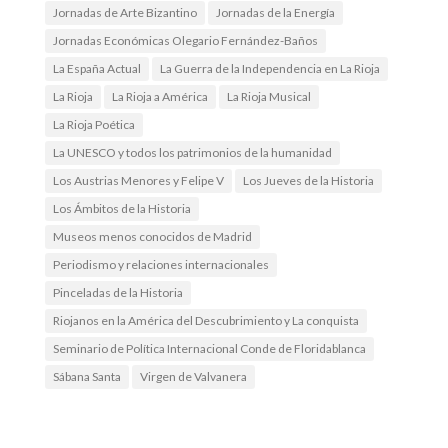
Jornadas de Arte Bizantino
Jornadas de la Energía
Jornadas Económicas Olegario Fernández-Baños
La España Actual
La Guerra de la Independencia en La Rioja
La Rioja
La Rioja a América
La Rioja Musical
La Rioja Poética
La UNESCO y todos los patrimonios de la humanidad
Los Austrias Menores y Felipe V
Los Jueves de la Historia
Los Ámbitos de la Historia
Museos menos conocidos de Madrid
Periodismo y relaciones internacionales
Pinceladas de la Historia
Riojanos en la América del Descubrimiento y La conquista
Seminario de Política Internacional Conde de Floridablanca
Sábana Santa
Virgen de Valvanera