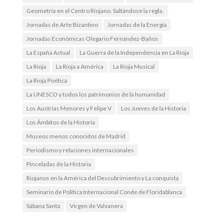
Geometría en el Centro Riojano. Saltándose la regla.
Jornadas de Arte Bizantino
Jornadas de la Energía
Jornadas Económicas Olegario Fernández-Baños
La España Actual
La Guerra de la Independencia en La Rioja
La Rioja
La Rioja a América
La Rioja Musical
La Rioja Poética
La UNESCO y todos los patrimonios de la humanidad
Los Austrias Menores y Felipe V
Los Jueves de la Historia
Los Ámbitos de la Historia
Museos menos conocidos de Madrid
Periodismo y relaciones internacionales
Pinceladas de la Historia
Riojanos en la América del Descubrimiento y La conquista
Seminario de Política Internacional Conde de Floridablanca
Sábana Santa
Virgen de Valvanera