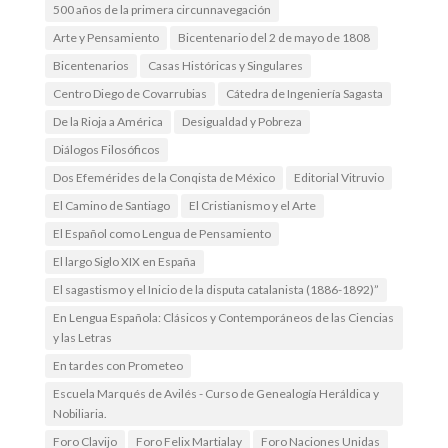
500 años de la primera circunnavegación
Arte y Pensamiento
Bicentenario del 2 de mayo de 1808
Bicentenarios
Casas Históricas y Singulares
Centro Diego de Covarrubias
Cátedra de Ingeniería Sagasta
De la Rioja a América
Desigualdad y Pobreza
Diálogos Filosóficos
Dos Efemérides de la Conqista de México
Editorial Vitruvio
El Camino de Santiago
El Cristianismo y el Arte
El Español como Lengua de Pensamiento
El largo Siglo XIX en España
El sagastismo y el Inicio de la disputa catalanista (1886-1892)”
En Lengua Española: Clásicos y Contemporáneos de las Ciencias
y las Letras
En tardes con Prometeo
Escuela Marqués de Avilés - Curso de Genealogía Heráldica y
Nobiliaria.
Foro Clavijo
Foro Felix Martialay
Foro Naciones Unidas