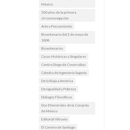
México
500 años de la primera
circunnavegación
Arte y Pensamiento
Bicentenario del 2 de mayo de
1808
Bicentenarios
Casas Históricas y Singulares
Centro Diego de Covarrubias
Cátedra de Ingeniería Sagasta
De la Rioja a América
Desigualdad y Pobreza
Diálogos Filosóficos
Dos Efemérides de la Conqista
de México
Editorial Vitruvio
El Camino de Santiago