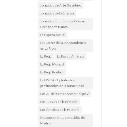
Jornadas de Arte Bizantino
Jornadas de la Energía
Jornadas Económicas Olegario
Fernández-Baños
La España Actual
La Guerra de la Independencia
en La Rioja
La Rioja
La Rioja a América
La Rioja Musical
La Rioja Poética
La UNESCO y todos los
patrimonios de la humanidad
Los Austrias Menores y Felipe V
Los Jueves de la Historia
Los Ámbitos de la Historia
Museos menos conocidos de
Madrid