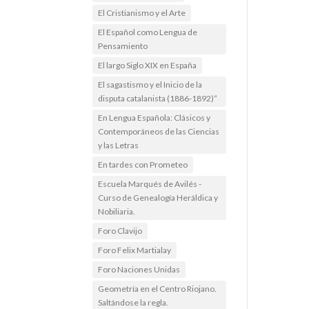
El Cristianismo y el Arte
El Español como Lengua de
Pensamiento
El largo Siglo XIX en España
El sagastismo y el Inicio de la
disputa catalanista (1886-1892)”
En Lengua Española: Clásicos y
Contemporáneos de las Ciencias
y las Letras
En tardes con Prometeo
Escuela Marqués de Avilés -
Curso de Genealogía Heráldica y
Nobiliaria.
Foro Clavijo
Foro Felix Martialay
Foro Naciones Unidas
Geometría en el Centro Riojano.
Saltándose la regla.