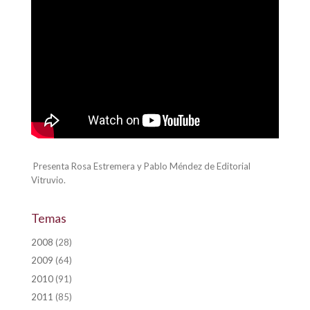
Presenta Rosa Estremera y Pablo Méndez de Editorial
Vitruvio.
Temas
2008
(28)
2009
(64)
2010
(91)
2011
(85)