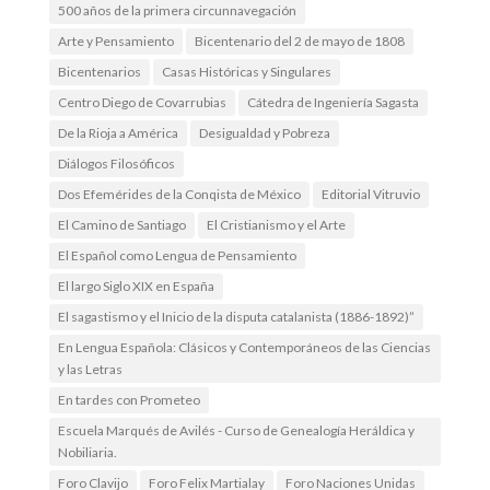
500 años de la primera circunnavegación
Arte y Pensamiento
Bicentenario del 2 de mayo de 1808
Bicentenarios
Casas Históricas y Singulares
Centro Diego de Covarrubias
Cátedra de Ingeniería Sagasta
De la Rioja a América
Desigualdad y Pobreza
Diálogos Filosóficos
Dos Efemérides de la Conqista de México
Editorial Vitruvio
El Camino de Santiago
El Cristianismo y el Arte
El Español como Lengua de Pensamiento
El largo Siglo XIX en España
El sagastismo y el Inicio de la disputa catalanista (1886-1892)”
En Lengua Española: Clásicos y Contemporáneos de las Ciencias
y las Letras
En tardes con Prometeo
Escuela Marqués de Avilés - Curso de Genealogía Heráldica y
Nobiliaria.
Foro Clavijo
Foro Felix Martialay
Foro Naciones Unidas