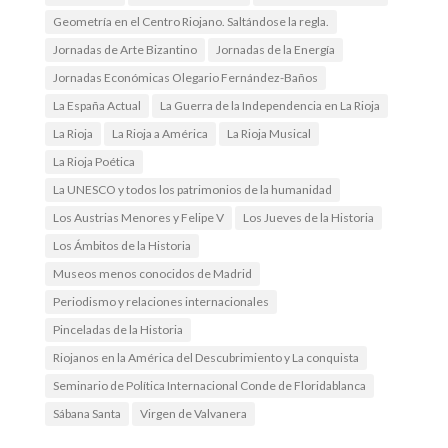
Geometría en el Centro Riojano. Saltándose la regla.
Jornadas de Arte Bizantino
Jornadas de la Energía
Jornadas Económicas Olegario Fernández-Baños
La España Actual
La Guerra de la Independencia en La Rioja
La Rioja
La Rioja a América
La Rioja Musical
La Rioja Poética
La UNESCO y todos los patrimonios de la humanidad
Los Austrias Menores y Felipe V
Los Jueves de la Historia
Los Ámbitos de la Historia
Museos menos conocidos de Madrid
Periodismo y relaciones internacionales
Pinceladas de la Historia
Riojanos en la América del Descubrimiento y La conquista
Seminario de Política Internacional Conde de Floridablanca
Sábana Santa
Virgen de Valvanera