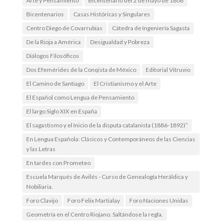
Arte y Pensamiento
Bicentenario del 2 de mayo de 1808
Bicentenarios
Casas Históricas y Singulares
Centro Diego de Covarrubias
Cátedra de Ingeniería Sagasta
De la Rioja a América
Desigualdad y Pobreza
Diálogos Filosóficos
Dos Efemérides de la Conqista de México
Editorial Vitruvio
El Camino de Santiago
El Cristianismo y el Arte
El Español como Lengua de Pensamiento
El largo Siglo XIX en España
El sagastismo y el Inicio de la disputa catalanista (1886-1892)”
En Lengua Española: Clásicos y Contemporáneos de las Ciencias
y las Letras
En tardes con Prometeo
Escuela Marqués de Avilés - Curso de Genealogía Heráldica y
Nobiliaria.
Foro Clavijo
Foro Felix Martialay
Foro Naciones Unidas
Geometría en el Centro Riojano. Saltándose la regla.