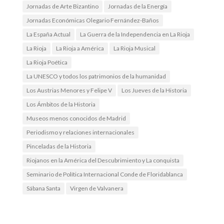
Jornadas de Arte Bizantino
Jornadas de la Energía
Jornadas Económicas Olegario Fernández-Baños
La España Actual
La Guerra de la Independencia en La Rioja
La Rioja
La Rioja a América
La Rioja Musical
La Rioja Poética
La UNESCO y todos los patrimonios de la humanidad
Los Austrias Menores y Felipe V
Los Jueves de la Historia
Los Ámbitos de la Historia
Museos menos conocidos de Madrid
Periodismo y relaciones internacionales
Pinceladas de la Historia
Riojanos en la América del Descubrimiento y La conquista
Seminario de Política Internacional Conde de Floridablanca
Sábana Santa
Virgen de Valvanera