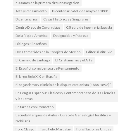
500 años de la primera circunnavegación
Arte y Pensamiento
Bicentenario del 2 de mayo de 1808
Bicentenarios
Casas Históricas y Singulares
Centro Diego de Covarrubias
Cátedra de Ingeniería Sagasta
De la Rioja a América
Desigualdad y Pobreza
Diálogos Filosóficos
Dos Efemérides de la Conqista de México
Editorial Vitruvio
El Camino de Santiago
El Cristianismo y el Arte
El Español como Lengua de Pensamiento
El largo Siglo XIX en España
El sagastismo y el Inicio de la disputa catalanista (1886-1892)”
En Lengua Española: Clásicos y Contemporáneos de las Ciencias
y las Letras
En tardes con Prometeo
Escuela Marqués de Avilés - Curso de Genealogía Heráldica y
Nobiliaria.
Foro Clavijo
Foro Felix Martialay
Foro Naciones Unidas