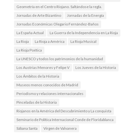
Geometría en el Centro Riojano. Saltándose la regla.
Jornadas de Arte Bizantino
Jornadas de la Energía
Jornadas Económicas Olegario Fernández-Baños
La España Actual
La Guerra de la Independencia en La Rioja
La Rioja
La Rioja a América
La Rioja Musical
La Rioja Poética
La UNESCO y todos los patrimonios de la humanidad
Los Austrias Menores y Felipe V
Los Jueves de la Historia
Los Ámbitos de la Historia
Museos menos conocidos de Madrid
Periodismo y relaciones internacionales
Pinceladas de la Historia
Riojanos en la América del Descubrimiento y La conquista
Seminario de Política Internacional Conde de Floridablanca
Sábana Santa
Virgen de Valvanera