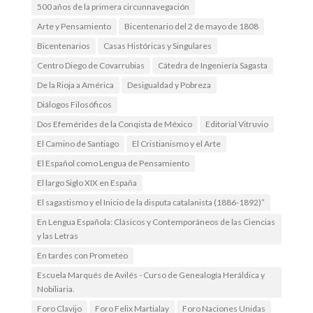
500 años de la primera circunnavegación
Arte y Pensamiento
Bicentenario del 2 de mayo de 1808
Bicentenarios
Casas Históricas y Singulares
Centro Diego de Covarrubias
Cátedra de Ingeniería Sagasta
De la Rioja a América
Desigualdad y Pobreza
Diálogos Filosóficos
Dos Efemérides de la Conqista de México
Editorial Vitruvio
El Camino de Santiago
El Cristianismo y el Arte
El Español como Lengua de Pensamiento
El largo Siglo XIX en España
El sagastismo y el Inicio de la disputa catalanista (1886-1892)”
En Lengua Española: Clásicos y Contemporáneos de las Ciencias
y las Letras
En tardes con Prometeo
Escuela Marqués de Avilés - Curso de Genealogía Heráldica y
Nobiliaria.
Foro Clavijo
Foro Felix Martialay
Foro Naciones Unidas