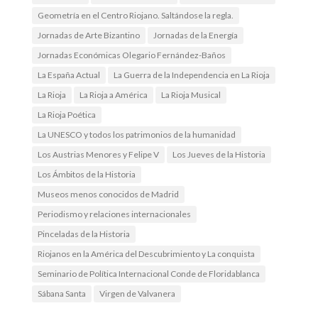
Geometría en el Centro Riojano. Saltándose la regla.
Jornadas de Arte Bizantino
Jornadas de la Energía
Jornadas Económicas Olegario Fernández-Baños
La España Actual
La Guerra de la Independencia en La Rioja
La Rioja
La Rioja a América
La Rioja Musical
La Rioja Poética
La UNESCO y todos los patrimonios de la humanidad
Los Austrias Menores y Felipe V
Los Jueves de la Historia
Los Ámbitos de la Historia
Museos menos conocidos de Madrid
Periodismo y relaciones internacionales
Pinceladas de la Historia
Riojanos en la América del Descubrimiento y La conquista
Seminario de Política Internacional Conde de Floridablanca
Sábana Santa
Virgen de Valvanera