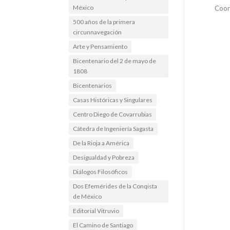
México
Coor
500 años de la primera
circunnavegación
Arte y Pensamiento
Bicentenario del 2 de mayo de
1808
Bicentenarios
Casas Históricas y Singulares
Centro Diego de Covarrubias
Cátedra de Ingeniería Sagasta
De la Rioja a América
Desigualdad y Pobreza
Diálogos Filosóficos
Dos Efemérides de la Conqista
de México
Editorial Vitruvio
El Camino de Santiago