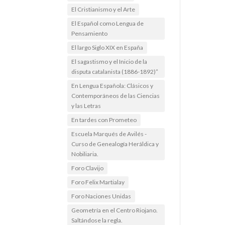
El Cristianismo y el Arte
El Español como Lengua de
Pensamiento
El largo Siglo XIX en España
El sagastismo y el Inicio de la
disputa catalanista (1886-1892)”
En Lengua Española: Clásicos y
Contemporáneos de las Ciencias
y las Letras
En tardes con Prometeo
Escuela Marqués de Avilés -
Curso de Genealogía Heráldica y
Nobiliaria.
Foro Clavijo
Foro Felix Martialay
Foro Naciones Unidas
Geometría en el Centro Riojano.
Saltándose la regla.