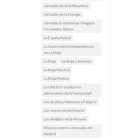
Jornadas de Arte Bizantino
Jornadas de la Energía
Jornadas Económicas Olegario
Fernández-Baños
La España Actual
La Guerra de la Independencia
en La Rioja
La Rioja
La Rioja a América
La Rioja Musical
La Rioja Poética
La UNESCO y todos los
patrimonios de la humanidad
Los Austrias Menores y Felipe V
Los Jueves de la Historia
Los Ámbitos de la Historia
Museos menos conocidos de
Madrid